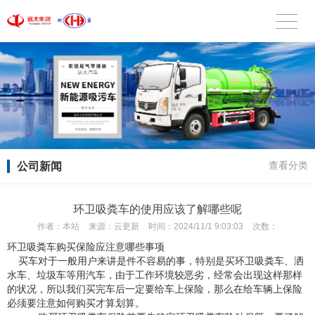
公司新闻
查看分类
环卫吸粪车的使用应该了解哪些呢
作者：
本站
来源：
云更新
时间：
2024/11/1 9:03:03
次数：
环卫吸粪车购买保险应注意哪些事项
买车对于一般用户来讲是件不容易的事，特别是买环卫吸粪车、洒
水车、垃圾车等用汽车，由于工作环境较恶劣，经常会出现这样那样
的状况，所以我们买完车后一定要给车上保险，那么在给车辆上保险
必须要注意如何购买才算划算。