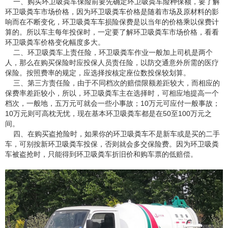
一、购买环卫吸粪车保险前要先确定环卫吸粪车险种保额，要了解
环卫吸粪车市场价格，因为环卫吸粪车价格是随着市场及原材料的影
响而在不断变化，环卫吸粪车车损险保费是以当年的价格乘以保费计
算的。所以车主每年投保时，一定要了解环卫吸粪车市场价格，看看
环卫吸粪车价格变化幅度多大。
二、环卫吸粪车上责任险，环卫吸粪车作业一般加上司机是两个
人，那么在购买保险时应投保人员责任险，以防交通意外所需的医疗
保险。按照费率的规定，应选择按核定座位数投保较划算。
三、第三方责任险，由于不同档次的赔偿限额差距较大，而相应的
保费率差距较小，所以，环卫吸粪车主在选择时，可相应地提高一个
档次，一般地，五万元可就会一些小事故；10万元可应付一般事故；
10万元则可高枕无忧，现在基本环卫吸粪车都是在50至100万元之
间。
四、在购买盗抢险时，如果你的环卫吸粪车不是新车或是买的二手
车，可别按新环卫吸粪车投保，否则就会多交保险费。因为环卫吸粪
车被盗抢时，只能得到环卫吸粪车折旧价和购车票的低赔偿。