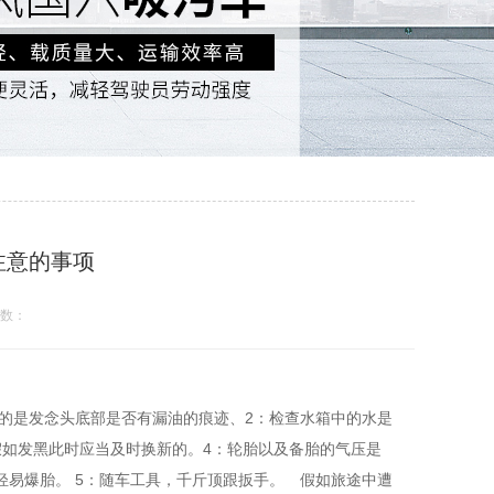
注意的事项
数：
的是发念头底部是否有漏油的痕迹、2：检查水箱中的水是
假如发黑此时应当及时换新的。4：轮胎以及备胎的气压是
易爆胎。 5：随车工具，千斤顶跟扳手。 假如旅途中遭