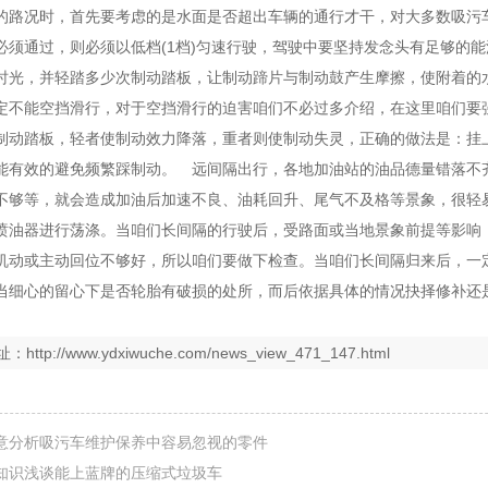
的路况时，首先要考虑的是水面是否超出车辆的通行才干，对大多数吸污
必须通过，则必须以低档(1档)匀速行驶，驾驶中要坚持发念头有足够的
时光，并轻踏多少次制动踏板，让制动蹄片与制动鼓产生摩擦，使附着的
定不能空挡滑行，对于空挡滑行的迫害咱们不必过多介绍，在这里咱们要
制动踏板，轻者使制动效力降落，重者则使制动失灵，正确的做法是：挂
能有效的避免频繁踩制动。 远间隔出行，各地加油站的油品德量错落不
不够等，就会造成加油后加速不良、油耗回升、尾气不及格等景象，很轻
喷油器进行荡涤。当咱们长间隔的行驶后，受路面或当地景象前提等影响
机动或主动回位不够好，所以咱们要做下检查。当咱们长间隔归来后，一
当细心的留心下是否轮胎有破损的处所，而后依据具体的情况抉择修补还
址：
http://www.ydxiwuche.com/news_view_471_147.html
意分析吸污车维护保养中容易忽视的零件
知识浅谈能上蓝牌的压缩式垃圾车