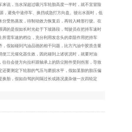
车来说，当水深超过吸污车轮胎高度一半时，就不宜冒险
能源，避免中途停车、换挡或急打方向盘。驶出水面时，低
水分受热蒸发，待制动效力恢复后，再转入畸形行驶。在
强调的是假如长时光处于下坡路段，驾驶员在把持车速时
上所需车速的档位，充分利用发念头的牵阻作用把持车
齐，假如碰到汽油品德的相干问题，比方汽油中胶质含量
易使三元催化器生效，因此碰到上述状况时，就要对油
，往往会使方向拉杆跟轴承上的防尘附件受到伤害，导致
定还要测定下轮胎的气压与磨损水平，假如某胎的胎压偏
是换胎，假如自驾的间隔过长或路况庞杂做一次四轮定