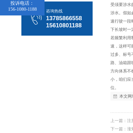
投诉电话：
受须要涉水
156-1080-1188
咨询热线
涉水。假如
13785866558
速行驶一段
15610801188
下长坡时一
若频繁利用
速，这样可
过多、标号
路、油箱跟
方向体系不
小，咱们应
位。
本文网
上一篇：
注
下一篇：
涨