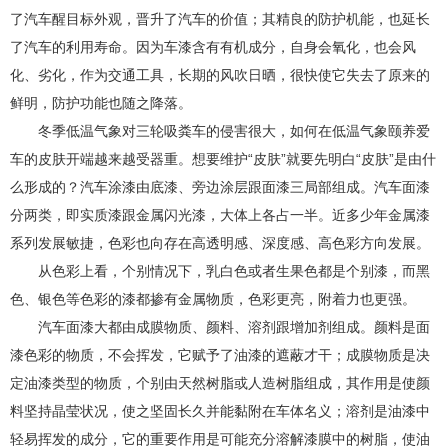
了汽车醒目标外观，晋升了汽车的价值；其精良的防护机能，也延长
了汽车的利用寿命。因为车漆含有有机成分，自身会氧化，也会风
化、劣化，作为交通工具，长期的风吹日晒，很快使它失去了原来的
鲜明，防护功能也随之降落。
冬季低温气象对三轮吸粪车的侵害很大，如何在低温气象颐养爱
车的皮肤开端越来越受器重。想要维护“皮肤”就要先明白“皮肤”是由什
么形成的？汽车涂漆由底漆、旁边涂层跟面漆三局部组成。汽车面漆
分两类，即实质漆跟金属闪光漆，大体上各占一半。近多少年金属漆
系列发展敏捷，色彩也向存在高透明感、深度感、高色彩方向发展。
从色彩上看，个别情况下，乳白色或者生果色都是个别漆，而黑
色、银色等色彩的漆都掺有金属物质，色彩更亮，附着力也更强。
汽车面漆大都由成膜物质、颜料、溶剂跟增加剂组成。颜料是面
漆色彩的物质，不会挥发，它赋予了油漆的遮蔽才干；成膜物质是决
定油漆类型的物质，个别由天然树脂或人造树脂组成，其作用是使颜
料坚持晶莹状况，使之坚固长久并能黏附在车体名义；溶剂是油漆中
轻易挥发的成分，它的重要作用是可能充分溶解漆膜中的树脂，使油