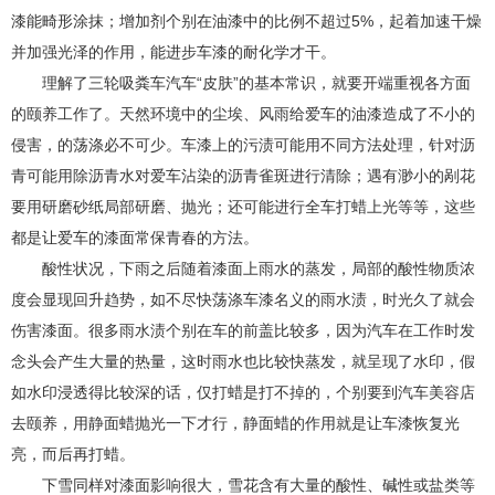
漆能畸形涂抹；增加剂个别在油漆中的比例不超过5%，起着加速干燥
并加强光泽的作用，能进步车漆的耐化学才干。
理解了三轮吸粪车汽车“皮肤”的基本常识，就要开端重视各方面
的颐养工作了。天然环境中的尘埃、风雨给爱车的油漆造成了不小的
侵害，的荡涤必不可少。车漆上的污渍可能用不同方法处理，针对沥
青可能用除沥青水对爱车沾染的沥青雀斑进行清除；遇有渺小的剐花
要用研磨砂纸局部研磨、抛光；还可能进行全车打蜡上光等等，这些
都是让爱车的漆面常保青春的方法。
酸性状况，下雨之后随着漆面上雨水的蒸发，局部的酸性物质浓
度会显现回升趋势，如不尽快荡涤车漆名义的雨水渍，时光久了就会
伤害漆面。很多雨水渍个别在车的前盖比较多，因为汽车在工作时发
念头会产生大量的热量，这时雨水也比较快蒸发，就呈现了水印，假
如水印浸透得比较深的话，仅打蜡是打不掉的，个别要到汽车美容店
去颐养，用静面蜡抛光一下才行，静面蜡的作用就是让车漆恢复光
亮，而后再打蜡。
下雪同样对漆面影响很大，雪花含有大量的酸性、碱性或盐类等