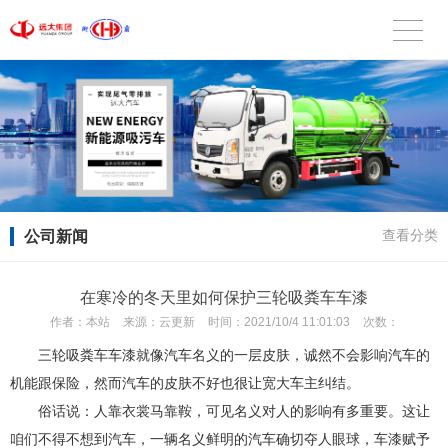
公司新闻
查看分类
在寒冷的冬天里如何保护三轮吸粪车车漆
作者：
本站
来源：
云更新
时间：
2021/10/4 11:01:03
次数：
三轮吸粪车车漆就像汽车名义的一层皮肤，诚然不会影响汽车的
机能跟保险，然而汽车的皮肤不好也很让宽大车主纠结。
俗话说：人靠衣裳马靠鞍，可见名义对人的影响有多重要。这让
咱们不得不想到汽车，一辆名义鲜明的汽车确切夺人眼球，车漆赋予